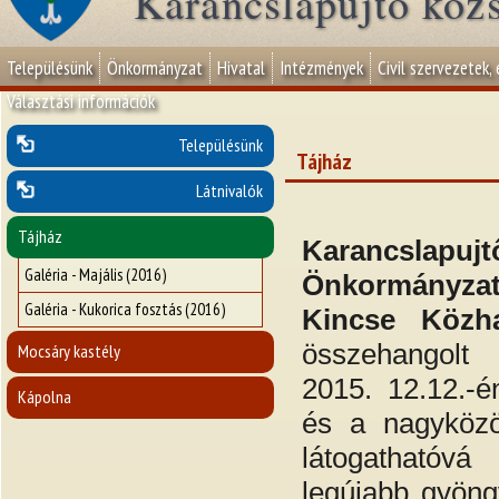
Karancslapujtő köz
Településünk
Önkormányzat
Hivatal
Intézmények
Civil szervezetek,
Választási információk
Településünk
Tájház
Látnivalók
Tájház
Karancsla
Galéria - Majális (2016)
Önkormányza
Galéria - Kukorica fosztás (2016)
Kincse Közh
összehangol
Mocsáry kastély
2015. 12.12.-
Kápolna
és a nagyköz
látogathatóvá 
legújabb gyö