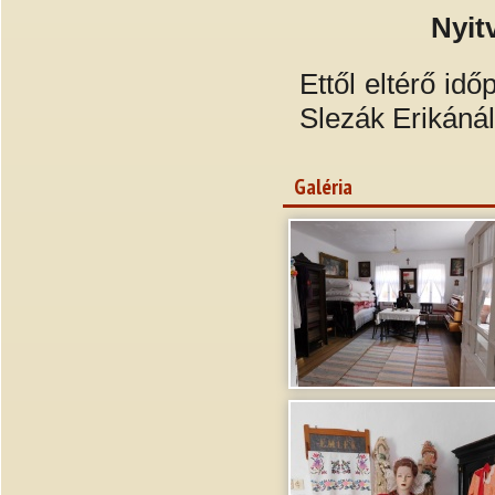
Nyit
Ettől eltérő id
Slezák Erikáná
Galéria