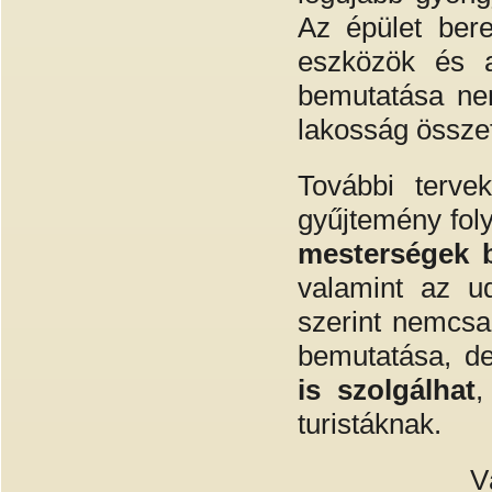
Az épület bere
eszközök és a
bemutatása nem
lakosság össze
További terve
gyűjtemény fol
mesterségek 
valamint az 
szerint nemcsa
bemutatása, d
is szolgálhat
,
turistáknak.
V