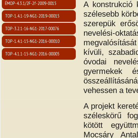
A konstrukció 
ÉMOP-4.3.1/2F-2f-2009-0015
szélesebb körb
TOP-1.4.1-19-NG1-2019-00015
szerepük erős
TOP-3.2.1-16-NG1-2017-00076
nevelési-okta
TOP-1.4.1-15-NG1-2016-00010
megvalósítását 
kívüli, szabad
TOP-4.1.1-15-NG1-2016-00005
óvodai nevelé
gyermekek és
összeállításáná
vehessen a te
A projekt kere
széleskörű fo
kötött együtt
Mocsáry Antal