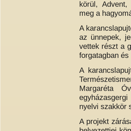
körül, Advent,
meg a hagyomá
A karancslapujt
az ünnepek, j
vettek részt a
forgatagban és
A karancslapuj
Természetismer
Margaréta Óv
egyházasgergi
nyelvi szakkör 
A projekt zárá
helyezettjei kö