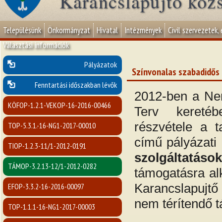
Karancslapujtő köz
Településünk
Önkormányzat
Hivatal
Intézmények
Civil szervezetek,
Választási információk
Pályázatok
Színvonalas szabadidős
Fenntartási időszakban lévők
2012-ben a Nem
KÖFOP-1.2.1-VEKOP-16-2016-00466
Terv keretéb
részvétele a t
TOP-5.3.1.-16-NG1-2017-00010
című pályázati 
TIOP-1.2.3-11/1-2012-0191
szolgáltatás
TÁMOP-3.2.13-12/1-2012-0282
támogatásra alk
Karancslapujt
EFOP-3.3.2-16-2016-00097
nem térítendő t
TOP-1.1.1-16-NG1-2017-00003