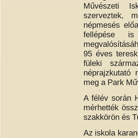
Művészeti Is
szerveztek, 
népmesés előa
fellépése i
megvalósításáho
95 éves teresk
füleki szárma
néprajzkutató 
meg a Park Műv
A félév során 
mérhették össz
szakkörön és T
Az iskola karan