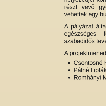
részt vevő gy
vehettek egy bu
A pályázat ált
egészséges fe
szabadidős tev
A projektmened
Csontosné H
Pálné Lipták
Romhányi Má