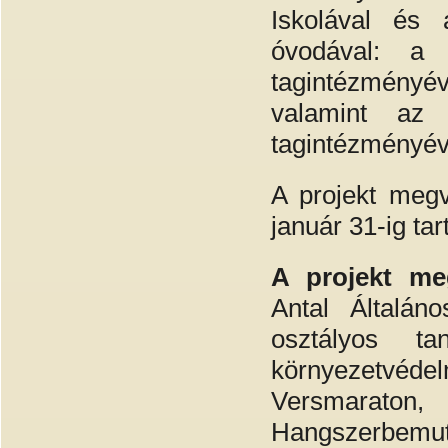
Iskolával és 
óvodával: a 
tagintézményé
valamint az 
tagintézményév
A projekt megv
január 31-ig tar
A projekt me
Antal Általán
osztályos t
környezetvéde
Versmarato
Hangszerbem