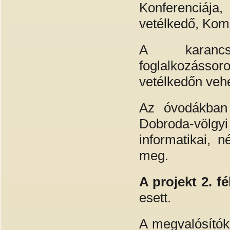
Konferenciája
vetélkedő, Komp
A karancsa
foglalkozásso
vetélkedőn vehe
Az óvodákban 
Dobroda-völgy
informatikai, n
meg.
A projekt 2. f
esett.
A megvalósítók