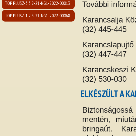
További informá
TOP PLUSZ-3.3.2-21-NG1-2022-00013
TOP PLUSZ-1.2.3-21-NG1-2022-00068
Karancsalja K
(32) 445-445
Karancslapujt
(32) 447-447
Karancskeszi 
(32) 530-030
ELKÉSZÜLT A K
Biztonságossá
mentén, miutá
bringaút. Kar