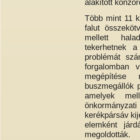
alakított konzo
Több mint 11 ki
falut összekö
mellett hala
tekerhetnek a
problémát szá
forgalomban v
megépítése 
buszmegállók p
amelyek mel
önkormányzati 
kerékpársáv kij
elemként járd
megoldották.