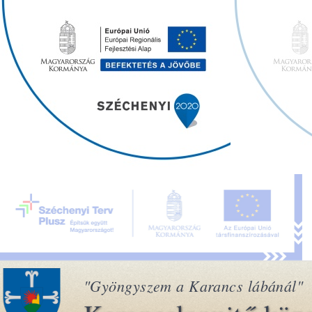
"Gyöngyszem a Karancs lábánál"