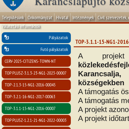
Karancslapujtő köz
Településünk
Önkormányzat
Hivatal
Intézmények
Civil szervezetek,
Választási információk
Pályázatok
TOP-3.1.1-15-NG1-201
Futó pályázatok
A proje
CERV-2025-CITIZENS-TOWN-NT
közlekedésfe
Karancsalj
TOP PLUSZ-3.1.3-23-NG1-2023-00007
községekben
TOP-2.1.3-15-NG1-2016-00045
A támogatás ö
TOP-3.2.1-16-NG1-2017-00063
A támogatás m
A projekt azon
TOP-3.1.1-15-NG1-2016-00007
A projekt időta
TOP PLUSZ-1.2.1-21-NG1-2022-00003