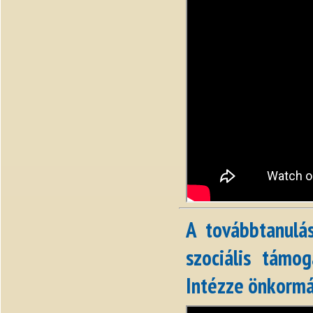
A továbbtanulá
szociális támo
Intézze önkormá