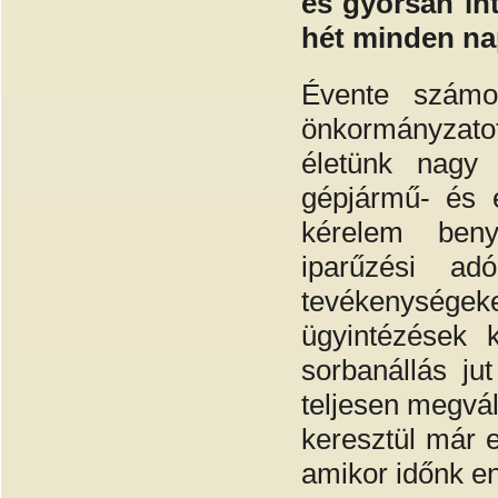
és gyorsan in
hét minden na
Évente számo
önkormányzatot,
életünk nagy p
gépjármű- és é
kérelem benyú
iparűzési a
tevékenység
ügyintézések 
sorbanállás ju
teljesen megvál
keresztül már e
amikor időnk en