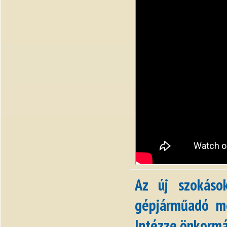
Az új szokáso
gépjárműadó me
Intézze önkormá