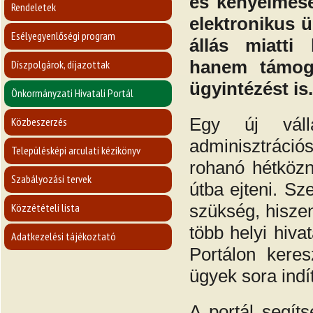
és kényelmese
Rendeletek
elektronikus 
Esélyegyenlőségi program
állás miatti
hanem támoga
Díszpolgárok, díjazottak
ügyintézést is.
Önkormányzati Hivatali Portál
Egy új váll
Közbeszerzés
adminisztráció
Településképi arculati kézikönyv
rohanó hétközn
Szabályozási tervek
útba ejteni. Sz
szükség, hiszen
Közzétételi lista
több helyi hiva
Adatkezelési tájékoztató
Portálon keresz
ügyek sora ind
A portál segít