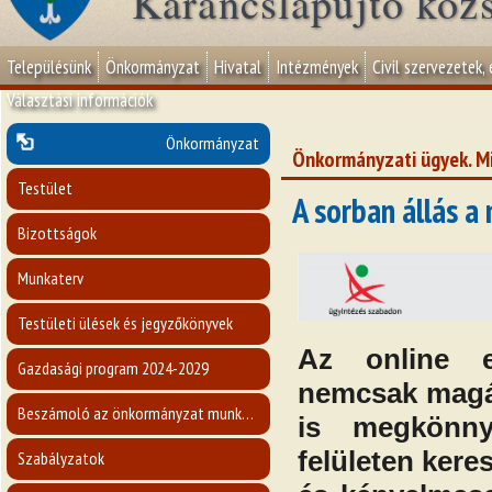
Karancslapujtő köz
Településünk
Önkormányzat
Hivatal
Intézmények
Civil szervezetek,
Választási információk
Önkormányzat
Önkormányzati ügyek. Mi
Testület
A sorban állás a
Bizottságok
Munkaterv
Testületi ülések és jegyzőkönyvek
Az online el
Gazdasági program 2024-2029
nemcsak magá
Beszámoló az önkormányzat munkájáról
is megkönnyí
felületen kere
Szabályzatok