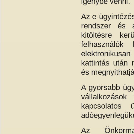
igénybe venni.
Az e-ügyintézés
rendszer és a
kitöltésre ker
felhasználók
elektronikusan 
kattintás után 
és megnyithatjá
A gyorsabb ügy
vállalkozások 
kapcsolatos ü
adóegyenlegüket
Az Önkorm