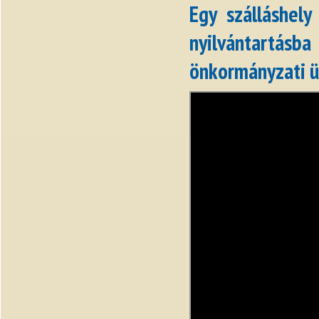
Egy szálláshel
nyilvántartás
önkormányzati ü