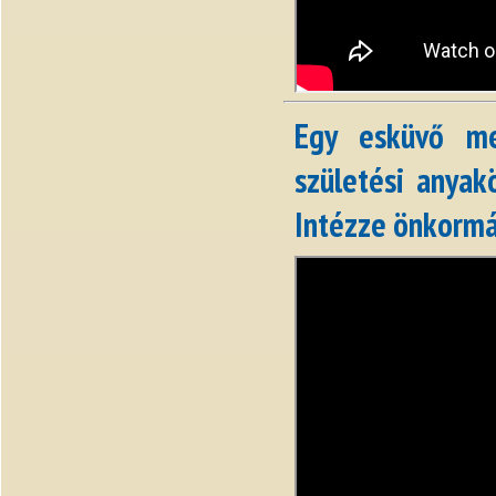
Egy esküvő me
születési anyak
Intézze önkormá