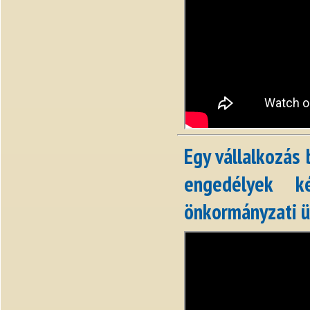
Egy vállalkozás
engedélyek k
önkormányzati ü