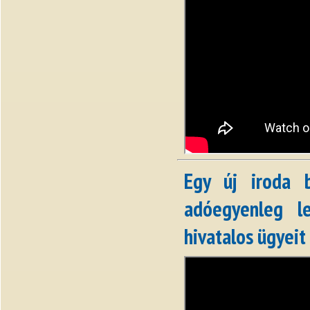
Egy új iroda 
adóegyenleg l
hivatalos ügyeit