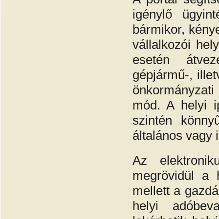
igénylő ügyin
bármikor, kény
vállalkozói hel
esetén átvez
gépjármű-, ille
önkormányzati 
mód. A helyi i
szintén könnyű
általános vagy 
Az elektronik
megrövidül a h
mellett a gazdá
helyi adóbeva