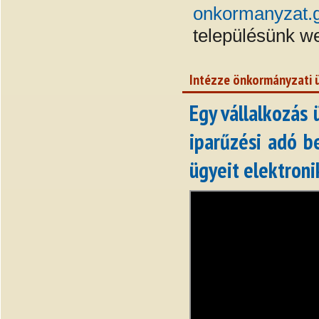
onkormanyzat.
településünk we
Intézze önkormányzati ü
Egy vállalkozás
iparűzési adó b
ügyeit elektroni