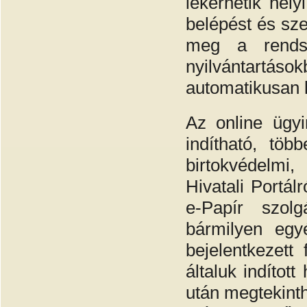
lekérhetik hel
belépést és sze
meg a rendsz
nyilvántart
automatikusan k
Az online ügyi
indítható, töb
birtokvédelmi
Hivatali Portál
e-Papír szolg
bármilyen egy
bejelentkezett
általuk indítot
után megtekinthe