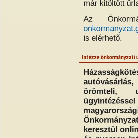
már kitöltött űr
Az Önkorm
onkormanyzat.
is elérhető.
Intézze önkormányzati ü
Házasságkö
autóvásárlás,
örömteli, u
ügyintézéssel
magyarországi
Önkormányzat
keresztül onli