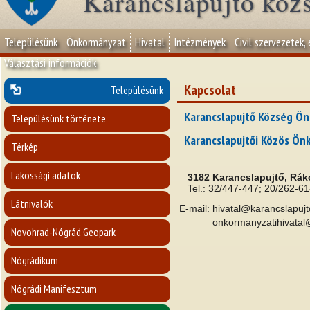
Karancslapujtő köz
Településünk
Önkormányzat
Hivatal
Intézmények
Civil szervezetek,
Választási információk
Kapcsolat
Településünk
Karancslapujtő Község Ö
Településünk története
Karancslapujtői Közös Ön
Térkép
Lakossági adatok
3182 Karancslapujtő, Rákó
Tel.: 32/447-447;
20/262-61
Látnivalók
E-mail:
hivatal@karancslapujt
onkormanyzatihivata
Novohrad-Nógrád Geopark
Nógrádikum
Nógrádi Manifesztum