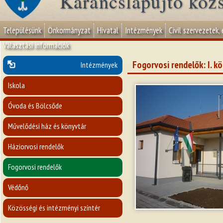
Karancslapujtő köz
Településünk
Önkormányzat
Hivatal
Intézmények
Civil szervezetek,
Választási információk
Fogorvosi rendelők: I. k
Intézmények
Iskola
Óvoda és Bölcsőde
Művelődési ház és könyvtár
Háziorvosi rendelők
Fogorvosi rendelők
Védőnő
Közösségi és intézményi színtér