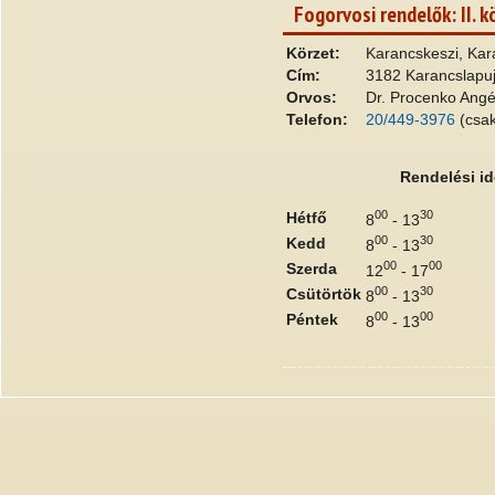
Fogorvosi rendelők: II. k
Körzet:
Karancskeszi, Kar
Cím:
3182 Karancslapujt
Orvos:
Dr. Procenko Angé
Telefon:
20/449-3976
(csak
Rendelési id
00
30
Hétfő
8
- 13
00
30
Kedd
8
- 13
00
00
Szerda
12
- 17
00
30
Csütörtök
8
- 13
00
00
Péntek
8
- 13