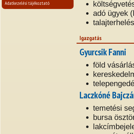
költségveté
Adatkezelési tájékoztató
adó ügyek (
talajterhelés
Igazgatás
Gyurcsik Fanni
föld vásárlá
kereskedelm
telepengedé
Laczkóné Bajczá
temetési se
bursa ösztö
lakcímbejel