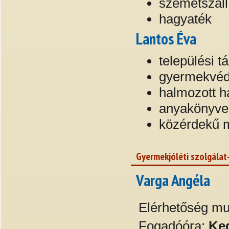
szemétszáll
hagyaték
Lantos Éva
települési 
gyermekvéd
halmozott h
anyakönyve
közérdekű 
Gyermekjóléti szolgála
Varga Angéla
Elérhetőség m
Fogadóóra:
Ked