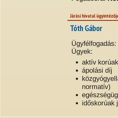
Járási hivatal ügyintézőj
Tóth Gábor
Ügyfélfogadás:
Ügyek:
aktív korúak
ápolási díj
közgyógyell
normatív)
egészségügy
időskorúak 