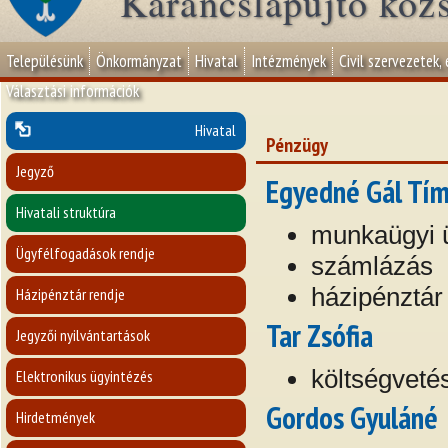
Karancslapujtő köz
Településünk
Önkormányzat
Hivatal
Intézmények
Civil szervezetek,
Választási információk
Hivatal
Pénzügy
Jegyző
Egyedné Gál Tí
Hivatali struktúra
munkaügyi 
Ügyfélfogadások rendje
számlázás
házipénztár
Házipénztár rendje
Tar Zsófia
Jegyzői nyilvántartások
költségveté
Elektronikus ügyintézés
Gordos Gyuláné
Hirdetmények