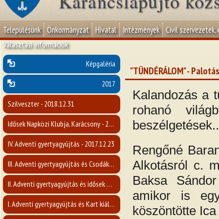
Karancslapujtő köz
Településünk
Önkormányzat
Hivatal
Intézmények
Civil szervezetek,
Választási információk
Képgaléria
"TÜNDÉRÁLOM" - Palotásin
2017
Kalandozás a t
Szilveszter - 2018.12.31
rohanó világ
beszélgetések..
Idősek Napközi Klubja, Karácsony - 2017. december
IV. Adventi gyertyagyújtás - 2017.12.23
Rengőné Baran
Alkotásról c. 
III. Adventi gyertyagyújtás és Csodák Nógrád Megyében c. előadás- 2017.12.17
Baksa Sándor p
II. Adventi gyertyagyújtás és idősek napja - 2017.12.10
amikor is egy
I. Adventi gyertyagyújtás és Kart kiállítás megnyitója - 2017.12.03
köszöntötte Ica 