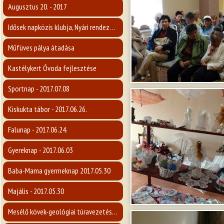
Augusztus 20. - 2017
Idősek napközis klubja, Nyári rendezvény 2017.
Műfüves pálya átadása
Kastélykert Óvoda fejlesztése
Sportnap - 2017.07.08
Kiskukta tábor - 2017.06.26.
Falunap - 2017.06.24.
Gyereknap - 2017.06.03
Baba-Mama gyermeknap 2017.05.30
Majális - 2017.05.30
Mesélő kövek-geológiai túravezetés a Karancsra - 2017.05.14