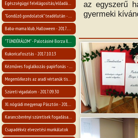
az egyszerű ha
Egészségügyi felvilágosítás/előadás a mellrákról - 2017.11.15.
gyermeki kívánc
"Gondűző gondolatok" teadélután - 2017.11.09.
Baba-mama klub, Halloween - 2017.10.31.
"TÜNDÉRÁLOM" - Palotásiné Borza Ilona kiállítása - 2017.10.26.
Kukoricafosztás - 2017.10.13
Kézműves foglalkozás-papírfonás - 2017.10.08.
Megemlékezés az aradi vértanúk tiszteletére - 2017.10.06
Szüreti vigadalom - 2017.09.30
XI. nógrádi megyenap Pásztón - 2017.09.23
Karancsberényi szüretisek fogadása - 2017.09.16
Csapadékvíz elvezetési munkálatok