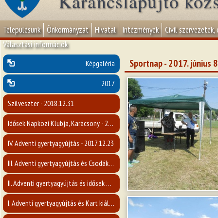
Karancslapujtő köz
Településünk
Önkormányzat
Hivatal
Intézmények
Civil szervezetek,
Választási információk
Sportnap - 2017. június 8
Képgaléria
2017
Szilveszter - 2018.12.31
Idősek Napközi Klubja, Karácsony - 2017. december
IV. Adventi gyertyagyújtás - 2017.12.23
III. Adventi gyertyagyújtás és Csodák Nógrád Megyében c. előadás- 2017.12.17
II. Adventi gyertyagyújtás és idősek napja - 2017.12.10
I. Adventi gyertyagyújtás és Kart kiállítás megnyitója - 2017.12.03