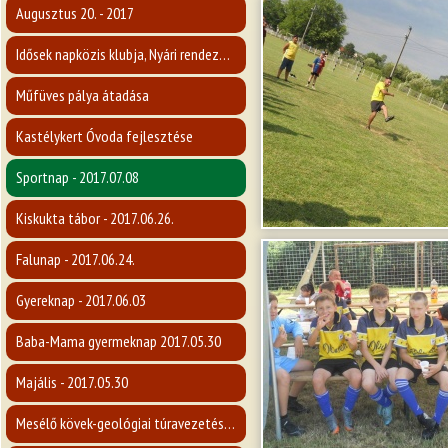
Augusztus 20. - 2017
Idősek napközis klubja, Nyári rendezvény 2017.
Műfüves pálya átadása
Kastélykert Óvoda fejlesztése
Sportnap - 2017.07.08
Kiskukta tábor - 2017.06.26.
Falunap - 2017.06.24.
Gyereknap - 2017.06.03
Baba-Mama gyermeknap 2017.05.30
Majális - 2017.05.30
Mesélő kövek-geológiai túravezetés a Karancsra - 2017.05.14