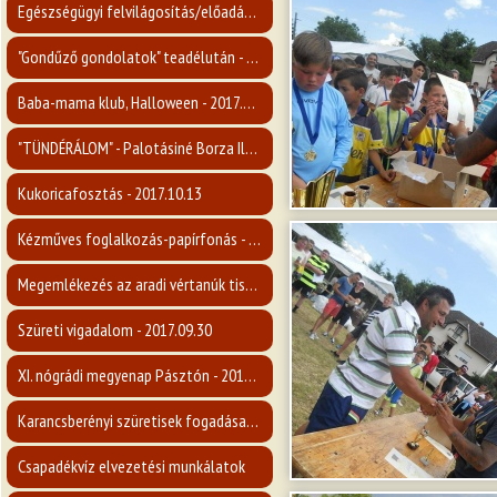
Egészségügyi felvilágosítás/előadás a mellrákról - 2017.11.15.
"Gondűző gondolatok" teadélután - 2017.11.09.
Baba-mama klub, Halloween - 2017.10.31.
"TÜNDÉRÁLOM" - Palotásiné Borza Ilona kiállítása - 2017.10.26.
Kukoricafosztás - 2017.10.13
Kézműves foglalkozás-papírfonás - 2017.10.08.
Megemlékezés az aradi vértanúk tiszteletére - 2017.10.06
Szüreti vigadalom - 2017.09.30
XI. nógrádi megyenap Pásztón - 2017.09.23
Karancsberényi szüretisek fogadása - 2017.09.16
Csapadékvíz elvezetési munkálatok