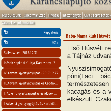
Karancslapujtő köz
Településünk
Önkormányzat
Hivatal
Intézmények
Civil szervezetek,
Választási információk
Képgaléria
Baba-Mama klub Húsvét a
2017
Első Húsvéti r
Szilveszter - 2018.12.31
a Tájház udvar
Idősek Napközi Klubja, Karácsony - 2017. december
Nyuszisimogató
IV. Adventi gyertyagyújtás - 2017.12.23
póni(Laci bá
természetese
III. Adventi gyertyagyújtás és Csodák Nógrád Megyében c. előadás- 2017.12.17
kacagás és a v
II. Adventi gyertyagyújtás és idősek napja - 2017.12.10
elkészült Czak
I. Adventi gyertyagyújtás és Kart kiállítás megnyitója - 2017.12.03