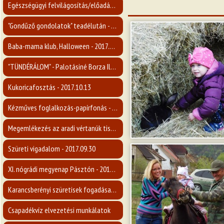
Egészségügyi felvilágosítás/előadás a mellrákról - 2017.11.15.
"Gondűző gondolatok" teadélután - 2017.11.09.
Baba-mama klub, Halloween - 2017.10.31.
"TÜNDÉRÁLOM" - Palotásiné Borza Ilona kiállítása - 2017.10.26.
Kukoricafosztás - 2017.10.13
Kézműves foglalkozás-papírfonás - 2017.10.08.
Megemlékezés az aradi vértanúk tiszteletére - 2017.10.06
Szüreti vigadalom - 2017.09.30
XI. nógrádi megyenap Pásztón - 2017.09.23
Karancsberényi szüretisek fogadása - 2017.09.16
Csapadékvíz elvezetési munkálatok