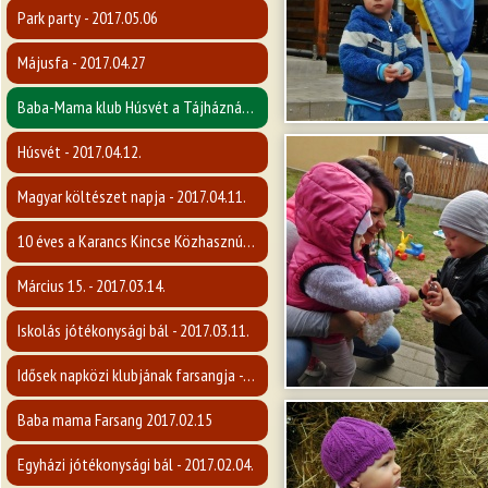
Park party - 2017.05.06
Májusfa - 2017.04.27
Baba-Mama klub Húsvét a Tájháznál - 2017.04.12.
Húsvét - 2017.04.12.
Magyar költészet napja - 2017.04.11.
10 éves a Karancs Kincse Közhasznú Egyesület - 2017.04.07.
Március 15. - 2017.03.14.
Iskolás jótékonysági bál - 2017.03.11.
Idősek napközi klubjának farsangja - 2017.02.16.
Baba mama Farsang 2017.02.15
Egyházi jótékonysági bál - 2017.02.04.