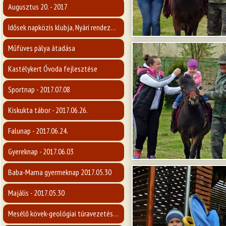
Augusztus 20. - 2017
Idősek napközis klubja, Nyári rendezvény 2017.
Műfüves pálya átadása
Kastélykert Óvoda fejlesztése
Sportnap - 2017.07.08
Kiskukta tábor - 2017.06.26.
Falunap - 2017.06.24.
Gyereknap - 2017.06.03
Baba-Mama gyermeknap 2017.05.30
Majális - 2017.05.30
Mesélő kövek-geológiai túravezetés a Karancsra - 2017.05.14