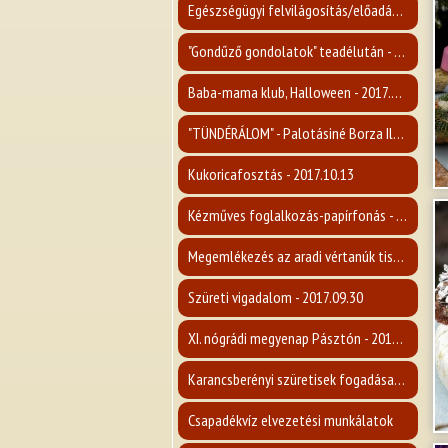
Egészségügyi felvilágosítás/előadás a mellrákról - 2017.11.15.
"Gondűző gondolatok" teadélután - 2017.11.09.
Baba-mama klub, Halloween - 2017.10.31.
"TÜNDÉRÁLOM" - Palotásiné Borza Ilona kiállítása - 2017.10.26.
Kukoricafosztás - 2017.10.13
Kézműves foglalkozás-papírfonás - 2017.10.08.
Megemlékezés az aradi vértanúk tiszteletére - 2017.10.06
Szüreti vigadalom - 2017.09.30
XI. nógrádi megyenap Pásztón - 2017.09.23
Karancsberényi szüretisek fogadása - 2017.09.16
Csapadékvíz elvezetési munkálatok