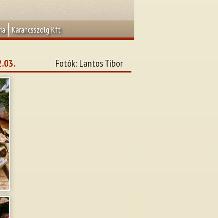
ia
Karancsszolg Kft
2.03.
Fotók: Lantos Tibor