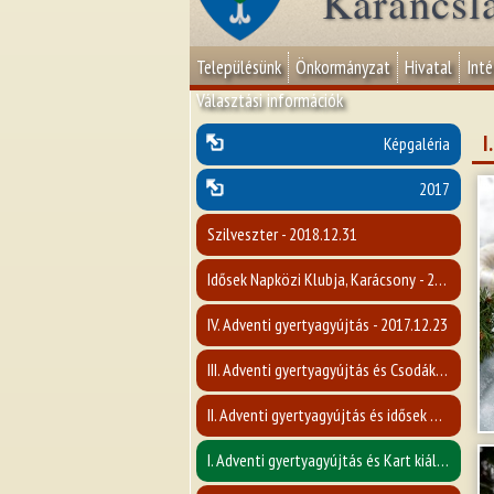
Karancsl
Településünk
Önkormányzat
Hivatal
Int
Választási információk
I
Képgaléria
2017
Szilveszter - 2018.12.31
Idősek Napközi Klubja, Karácsony - 2017. december
IV. Adventi gyertyagyújtás - 2017.12.23
III. Adventi gyertyagyújtás és Csodák Nógrád Megyében c. előadás- 2017.12.17
II. Adventi gyertyagyújtás és idősek napja - 2017.12.10
I. Adventi gyertyagyújtás és Kart kiállítás megnyitója - 2017.12.03