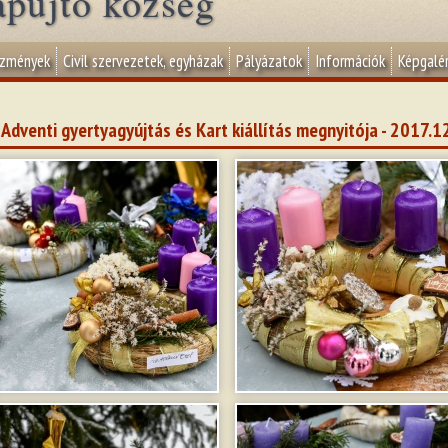
apujtő község
ézmények
Civil szervezetek, egyházak
Pályázatok
Információk
Képgalér
. Adventi gyertyagyújtás és Kart kiállítás megnyitója - 2017.1