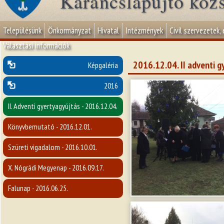
Karancslapujtő köz
Településünk
Önkormányzat
Hivatal
Intézmények
Civil szervezetek,
Választási információk
2016.12.04. II adventi g
Képgaléria
2016
II. Adventi gyertyagyújtás - 2016.12.04.
Könyvbemutató - 2016.12.01.
Szüreti vigadalom - 2016.10.01.
X. Nógrádi Megyenap - 2016.09.17.
Falunap - 2016.06.25.