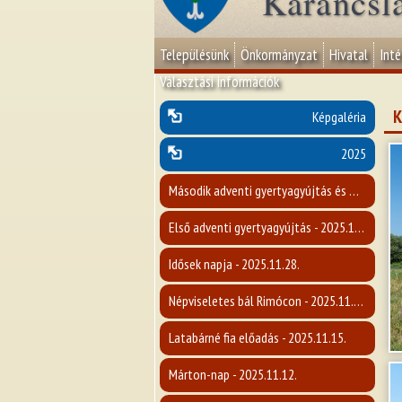
Karancsl
Településünk
Önkormányzat
Hivatal
Int
Választási információk
K
Képgaléria
2025
Második adventi gyertyagyújtás és Mikulás-napi műsor - 2025.12.07.
Első adventi gyertyagyújtás - 2025.11.30.
Idősek napja - 2025.11.28.
Népviseletes bál Rimócon - 2025.11.22.
Latabárné fia előadás - 2025.11.15.
Márton-nap - 2025.11.12.