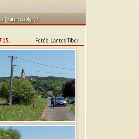
ia
Karancsszolg Kft
7.15.
Fotók: Lantos Tibor