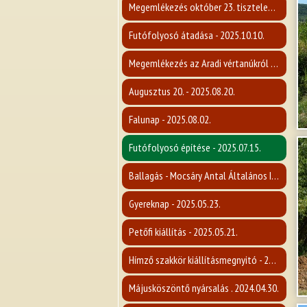
Megemlékezés október 23. tiszteletére - 2025.10.22.
Futófolyosó átadása - 2025.10.10.
Megemlékezés az Aradi vértanúkról - 2025.10.06.
Augusztus 20. - 2025.08.20.
Falunap - 2025.08.02.
Futófolyosó építése - 2025.07.15.
Ballagás - Mocsáry Antal Általános Iskola - 2025.06.20
Gyereknap - 2025.05.23.
Petőfi kiállítás - 2025.05.21.
Hímző szakkör kiállításmegnyitó - 2025.05.19.
Májusköszöntő nyársalás . 2024.04.30.