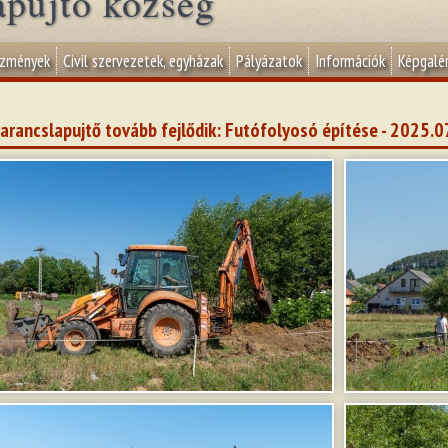
apujtő község
ézmények
Civil szervezetek, egyházak
Pályázatok
Információk
Képgalér
arancslapujtő tovább fejlődik: Futófolyosó építése - 2025.0