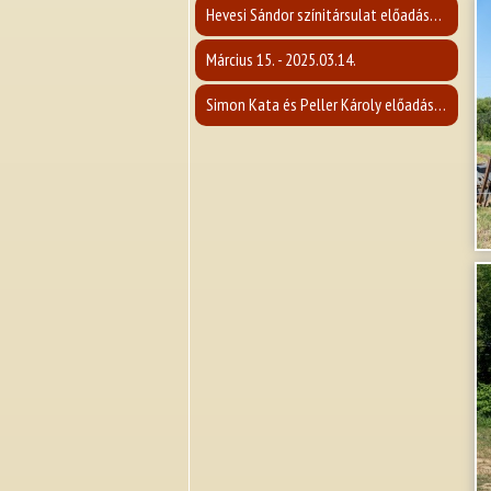
Hevesi Sándor színitársulat előadása - 2025.04.12.
Március 15. - 2025.03.14.
Simon Kata és Peller Károly előadása - 2025.03.02