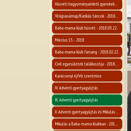
Húsvéti hagyományainkról gyerekeknek - 2018.03.28.
Virágvasárnap/Karikás táncok - 2018.03.24.
Baba-mama klub húsvét - 2018.03.22.
Március 15. - 2018
Baba-mama klub farsang - 2018.02.22.
Civil egyesületek találkozója - 2018.02.09
Karácsonyi éjféli szentmise
IV. Adventi gyertyagyújtás
III. Adventi gyertyagyújtás
II. Adventi gyertyagyújtás és Mikulás-várás - 2018.12.09.
Mikulás a Baba-mama klubban - 2018.12.04.