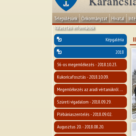
Karancsl
Településünk
Önkormányzat
Hivatal
Int
Választási információk
I
Képgaléria
2018
56-os megemlékezés - 2018.10.23.
Kukoricafosztás - 2018.10.09.
Megemlékezés az aradi vértanúkról - 2018.10.05.
Szüreti vigadalom - 2018.09.29.
Plébániaszentelés - 2018.09.02.
Augusztus 20. - 2018.08.20.