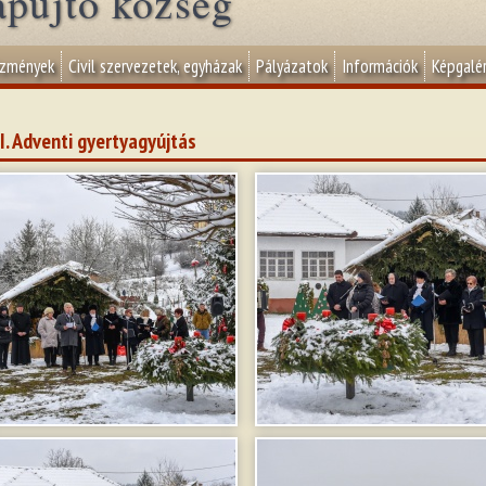
apujtő község
ézmények
Civil szervezetek, egyházak
Pályázatok
Információk
Képgalér
II. Adventi gyertyagyújtás