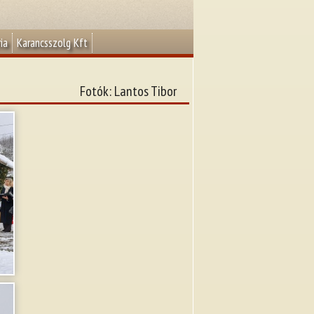
ia
Karancsszolg Kft
Fotók: Lantos Tibor