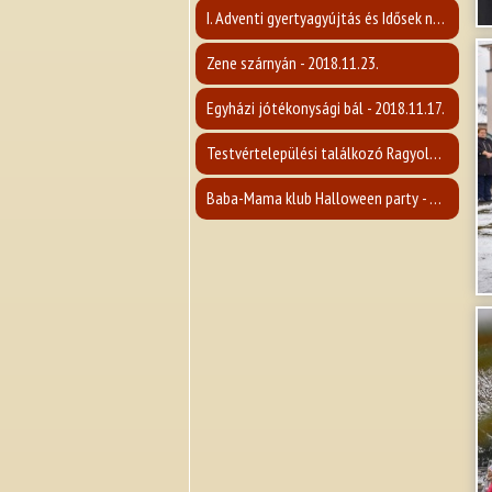
I. Adventi gyertyagyújtás és Idősek napja - 2018.12.02.
Zene szárnyán - 2018.11.23.
Egyházi jótékonysági bál - 2018.11.17.
Testvértelepülési találkozó Ragyolcon - 2018. 12.14.
Baba-Mama klub Halloween party - 2018.10.25.