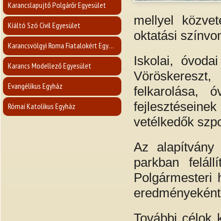
Karancslapujtő Polgárőr Egyesület
mellyel közvet
Kiáltó Szó Civil Egyesület
oktatási színv
Karancsvölgyi Roma Fiatalokért Egyesület
Iskolai, óvoda
Karancs Modellező Egyesület
Vöröskereszt
Evangélikus Egyház
felkarolása, 
fejlesztésein
Római Katolikus Egyház
vetélkedők szp
Az alapítvány 
parkban feláll
Polgármesteri 
eredményeként 
További célok 