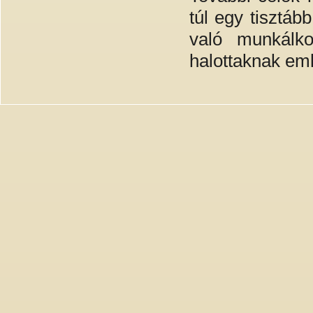
túl egy tisztá
való munkálk
halottaknak emlé