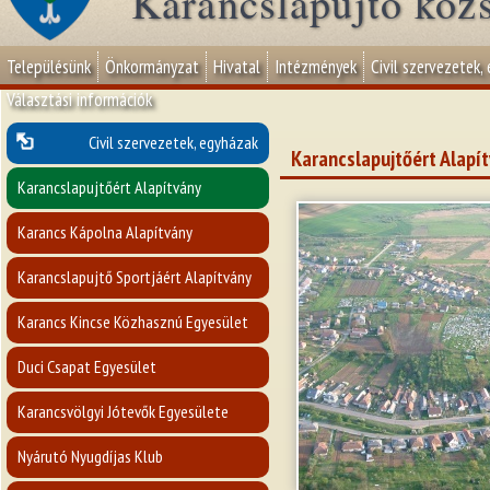
Karancslapujtő köz
Településünk
Önkormányzat
Hivatal
Intézmények
Civil szervezetek,
Választási információk
Civil szervezetek, egyházak
Karancslapujtőért Alapí
Karancslapujtőért Alapítvány
Karancs Kápolna Alapítvány
Karancslapujtő Sportjáért Alapítvány
Karancs Kincse Közhasznú Egyesület
Duci Csapat Egyesület
Karancsvölgyi Jótevők Egyesülete
Nyárutó Nyugdíjas Klub