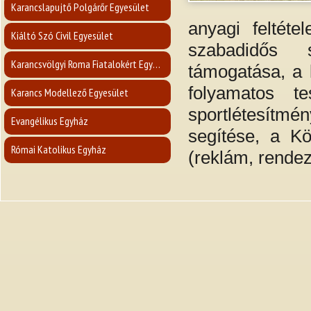
Karancslapujtő Polgárőr Egyesület
anyagi feltéte
Kiáltó Szó Civil Egyesület
szabadidős 
Karancsvölgyi Roma Fiatalokért Egyesület
támogatása, a 
folyamatos te
Karancs Modellező Egyesület
sportlétesítmé
Evangélikus Egyház
segítése, a Kö
Római Katolikus Egyház
(reklám, rende