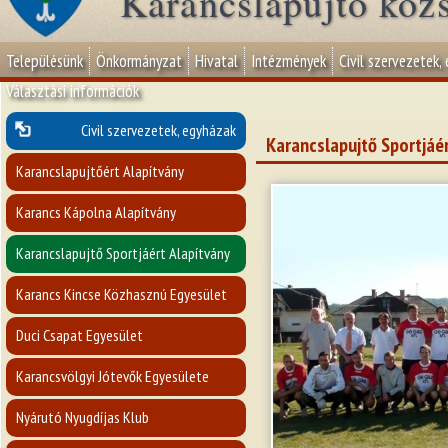
Karancslapujtő köz
Településünk
Önkormányzat
Hivatal
Intézmények
Civil szervezetek,
Választási információk
Civil szervezetek, egyházak
Karancslapujtő Sportjáér
Karancslapujtőért Alapítvány
Karancs Kápolna Alapítvány
Karancslapujtő Sportjáért Alapítvány
Karancs Kincse Közhasznú Egyesület
Duci Csapat Egyesület
Karancsvölgyi Jótevők Egyesülete
Nyárutó Nyugdíjas Klub