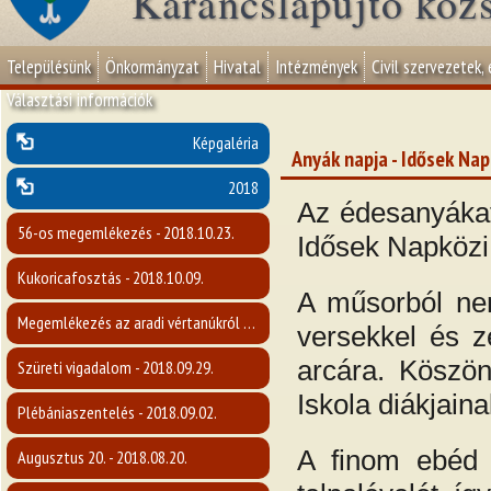
Karancslapujtő köz
Településünk
Önkormányzat
Hivatal
Intézmények
Civil szervezetek,
Választási információk
Képgaléria
Anyák napja - Idősek Nap
2018
Az édesanyákat
56-os megemlékezés - 2018.10.23.
Idősek Napközi
Kukoricafosztás - 2018.10.09.
A műsorból nem
Megemlékezés az aradi vértanúkról - 2018.10.05.
versekkel és z
arcára. Köszön
Szüreti vigadalom - 2018.09.29.
Iskola diákjain
Plébániaszentelés - 2018.09.02.
A finom ebéd 
Augusztus 20. - 2018.08.20.