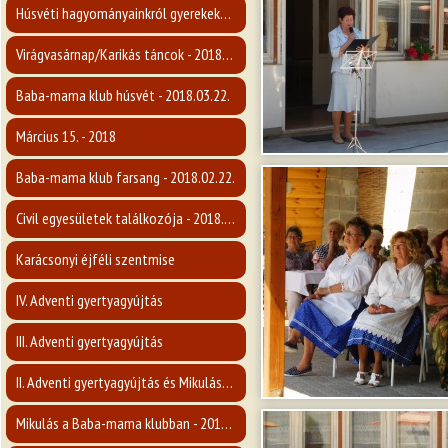
Húsvéti hagyományainkról gyerekeknek - 2018.03.28.
Virágvasárnap/Karikás táncok - 2018.03.24.
Baba-mama klub húsvét - 2018.03.22.
Március 15. - 2018
Baba-mama klub farsang - 2018.02.22.
Civil egyesületek találkozója - 2018.02.09
Karácsonyi éjféli szentmise
IV. Adventi gyertyagyújtás
III. Adventi gyertyagyújtás
II. Adventi gyertyagyújtás és Mikulás-várás - 2018.12.09.
Mikulás a Baba-mama klubban - 2018.12.04.