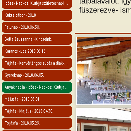
talpalávalót, í
Idősek Napközi Klubja születésnapi rendezvénye - 2018.08.09.
fűszerezve- ism
Kukta tábor - 2018
Falunap - 2018.06.30.
Bella Zsuzsanna - Kincseink...
Karancs kupa 2018.06.16.
Tájház - Kenyérlángos sütés a diákkokal - 2018.06.15.
Gyereknap - 2018.06.03.
Anyák napja - Idősek Napközi Klubja - 2018.05.03.
Májusfa - 2018.05.01.
Tájház - Majális - 2018.04.30.
Tojásfa - 2018.03.29.